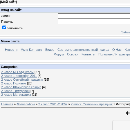
[
Мой сайт
]
Вход на сайт
Логин:
Пароль:
запомнить
Забыл
Меню сайта
Новости
Мы в Контакте
Видео
Системно-деятельностный подход
О Нас
Ко
Форум
Ссылки
Контакты
Полезная Литератур
Categories
2 класс Мы отдыхаем
[27]
2 класс 1 сентября 2011
[8]
2 класс Семейный праздник
[15]
2 класс Познаем
[20]
2 класс Шахматная секция
[4]
2 класс Тимуровец
[7]
2 класс Математика
[21]
Главная
»
Фотоальбом
»
2 класс 2011-2012гг
»
2 класс Семейный праздник
» Фотограф
Ф