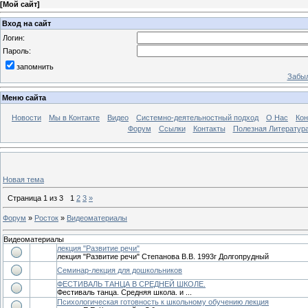
[
Мой сайт
]
Вход на сайт
Логин:
Пароль:
запомнить
Забыл
Меню сайта
Новости
Мы в Контакте
Видео
Системно-деятельностный подход
О Нас
Ко
Форум
Ссылки
Контакты
Полезная Литератур
Новая тема
Страница
1
из
3
1
2
3
»
Форум
»
Росток
»
Видеоматериалы
Видеоматериалы
лекция "Развитие речи"
лекция "Развитие речи" Степанова В.В. 1993г Долгопрудный
Семинар-лекция для дошкольников
ФЕСТИВАЛЬ ТАНЦА В СРЕДНЕЙ ШКОЛЕ.
Фестиваль танца. Средняя школа. и ...
Психологическая готовность к школьному обучению лекция