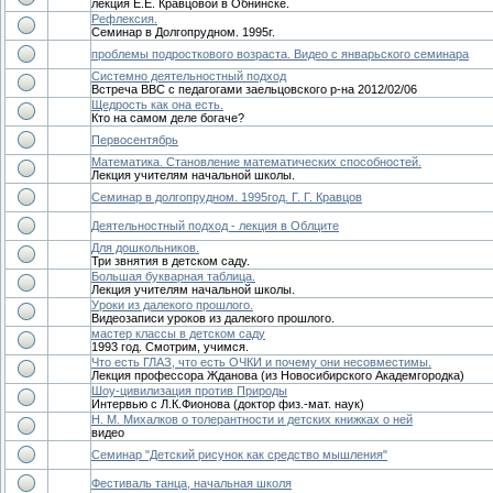
лекция Е.Е. Кравцовой в Обнинске.
Рефлексия.
Семинар в Долгопрудном. 1995г.
проблемы подросткового возраста. Видео с январьского семинара
Системно деятельностный подход
Встреча ВВС с педагогами заельцовского р-на 2012/02/06
Щедрость как она есть.
Кто на самом деле богаче?
Первосентябрь
Математика. Становление математических способностей.
Лекция учителям начальной школы.
Семинар в долгопрудном. 1995год. Г. Г. Кравцов
Деятельностный подход - лекция в Облците
Для дошкольников.
Три звнятия в детском саду.
Большая букварная таблица.
Лекция учителям начальной школы.
Уроки из далекого прошлого.
Видеозаписи уроков из далекого прошлого.
мастер классы в детском саду
1993 год. Смотрим, учимся.
Что есть ГЛАЗ, что есть ОЧКИ и почему они несовместимы.
Лекция профессора Жданова (из Новосибирского Академгородка)
Шоу-цивилизация против Природы
Интервью с Л.К.Фионова (доктор физ.-мат. наук)
Н. М. Михалков о толерантности и детских книжках о ней
видео
Семинар "Детский рисунок как средство мышления"
Фестиваль танца, начальная школя