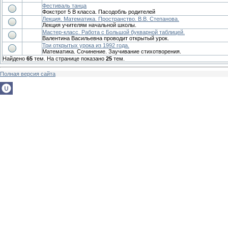
Фестиваль танца
Фокстрот 5 В класса. Пасодобль родителей
Лекция. Математика. Пространство. В.В. Степанова.
Лекция учителям начальной школы.
Мастер-класс. Работа с Большой букварной таблицей.
Валентина Васильевна проводит открытый урок.
Три открытых урока из 1992 года.
Математика. Сочинение. Заучивание стихотворения.
Найдено
65
тем. На странице показано
25
тем.
Полная версия сайта