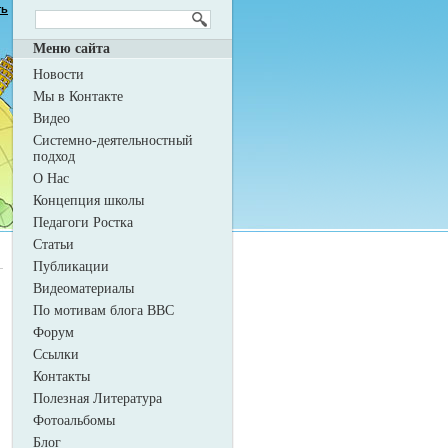
ть
Меню сайта
Новости
Мы в Контакте
Видео
Системно-деятельностный
подход
О Нас
Концепция школы
Педагоги Ростка
Статьи
Публикации
Видеоматериалы
По мотивам блога ВВС
Форум
Ссылки
Контакты
Полезная Литература
Фотоальбомы
Блог