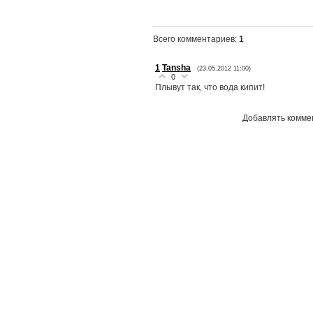
Всего комментариев
:
1
1
Tansha
(23.05.2012 11:00)
0
Плывут так, что вода кипит!
Добавлять коммен