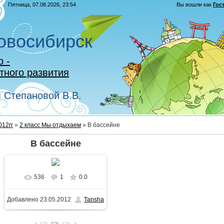
Пятница, 07.08.2026, 23:54
Вы вошли как
Гос
восибирск
 -
тного развития
Степановой В.В.
012гг
»
2 класс Мы отдыхаем
» В бассейне
В бассейне
536
1
0.0
В реальном размере
Добавлено
23.05.2012
Tansha
1600x1200
/ 191.0Kb