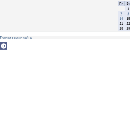
Пн
Вт
1
7
8
14
15
21
22
28
29
Полная версия сайта