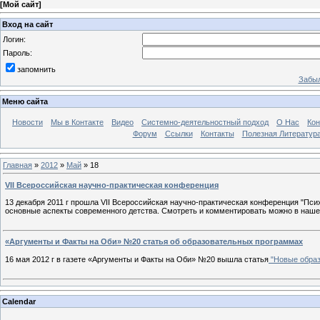
[
Мой сайт
]
Вход на сайт
Логин:
Пароль:
запомнить
Забыл
Меню сайта
Новости
Мы в Контакте
Видео
Системно-деятельностный подход
О Нас
Ко
Форум
Ссылки
Контакты
Полезная Литератур
Главная
»
2012
»
Май
»
18
VII Всероссийская научно-практическая конференция
13 декабря 2011 г прошла VII Всероссийская научно-практическая конференция "Пси
основные аспекты современного детства. Смотреть и комментировать можно в на
«Аргументы и Факты на Оби» №20 статья об образовательных программах
16 мая 2012 г в газете «Аргументы и Факты на Оби» №20 вышла статья
"Новые образ
Calendar